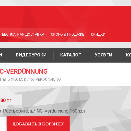
БЕСПЛАТНАЯ ДОСТАВКА
СКОРО В ПРОДАЖЕ
СКИДКИ
И
ВИДЕОУРОКИ
КАТАЛОГ
УСЛУГИ
К
NC-VERDÜNNUNG
ИТЕЛЬ (150 МЛ) / NC-VERDÜNNUNG
080
тг
о-Растворитель/ NC-Verdunnung 150 мл
ДОБАВИТЬ В КОРЗИНУ