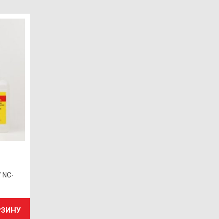
 NC-
РЗИНУ